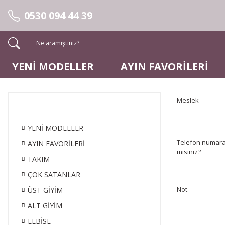
0530 094 44 39
YENİ MODELLER
AYIN FAVORİLERİ
Meslek
YENİ MODELLER
Telefon numaran
AYIN FAVORİLERİ
mısınız?
TAKIM
ÇOK SATANLAR
Not
ÜST GİYİM
ALT GİYİM
ELBİSE