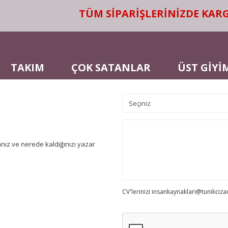
TÜM SİPARİŞLERİNİZDE KARGO Ü
TAKIM
ÇOK SATANLAR
ÜST GİYİ
ız ve nerede kaldığınızı yazar
CV'lerinizi insankaynaklari@tunikciz