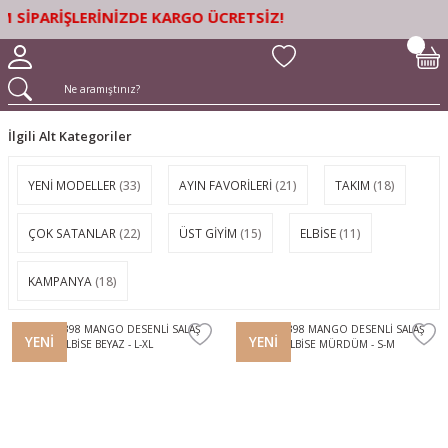
ARİŞLERİNİZDE KARGO ÜCRETSİZ!
İlgili Alt Kategoriler
YENİ MODELLER
(33)
AYIN FAVORİLERİ
(21)
TAKIM
(18)
ÇOK SATANLAR
(22)
ÜST GİYİM
(15)
ELBİSE
(11)
KAMPANYA
(18)
YENİ
YENİ